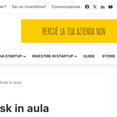
Facebook
X
Linked
Yo
der?
Sei un investitore?
Comunicazione
NA STARTUP
INVESTIRE IN STARTUP
GUIDE
STORIE
Musk in aula
sk in aula