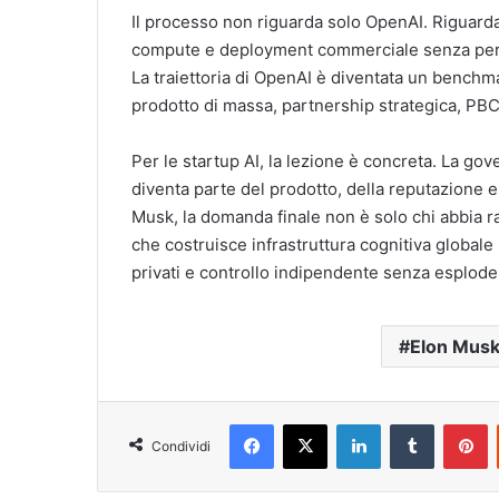
Il processo non riguarda solo OpenAI. Riguarda 
compute e deployment commerciale senza perder
La traiettoria di OpenAI è diventata un benchma
prodotto di massa, partnership strategica, PBC,
Per le startup AI, la lezione è concreta. La g
diventa parte del prodotto, della reputazione e
Musk, la domanda finale non è solo chi abbia r
che costruisce infrastruttura cognitiva global
privati e controllo indipendente senza esploder
Elon Mus
Facebook
X
LinkedIn
Tumblr
P
Condividi