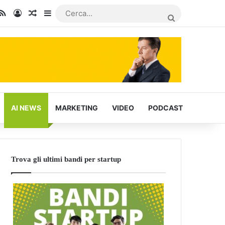
In
u Tube
RSS
Accedi
Articoli Casuali
Barra laterale
CERCA...
AI NEWS
MARKETING
VIDEO
PODCAST
Trova gli ultimi bandi per startup