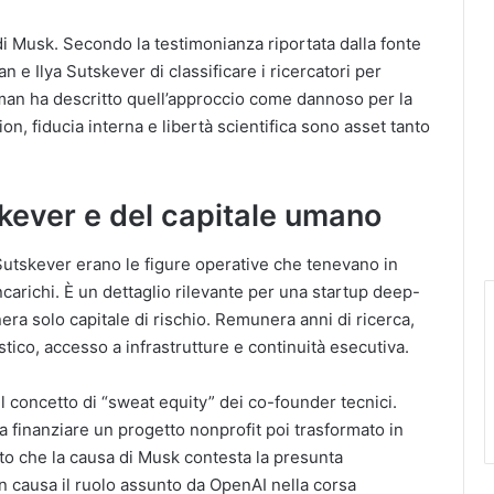
di Musk. Secondo la testimonianza riportata dalla fonte
e Ilya Sutskever di classificare i ricercatori per
Altman ha descritto quell’approccio come dannoso per la
ion, fiducia interna e libertà scientifica sono asset tanto
skever e del capitale umano
Sutskever erano le figure operative che tenevano in
carichi. È un dettaglio rilevante per una startup deep-
nera solo capitale di rischio. Remunera anni di ricerca,
ico, accesso a infrastrutture e continuità esecutiva.
l concetto di “sweat equity” dei co-founder tecnici.
a finanziare un progetto nonprofit poi trasformato in
o che la causa di Musk contesta la presunta
in causa il ruolo assunto da OpenAI nella corsa