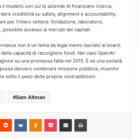
il modello con cui le aziende AI finanziano ricerca,
e credibilità su safety, alignment e accountability.
rk per l’intero settore: fondazione, laboratorio,
 possibile accesso ai mercati dei capitali.
overnance non è un tema da legal memo lasciato al board:
 della capacità di raccogliere fondi. Nel caso OpenAI-
agione su una promessa fatta nel 2015. È se una società
e possa davvero combinare missione pubblica, incentivi
e sotto il peso delle proprie contraddizioni.
k
Sam Altman
interest
Reddit
VKontakte
Odnoklassniki
Pocket
Condividi via Email
Stampa