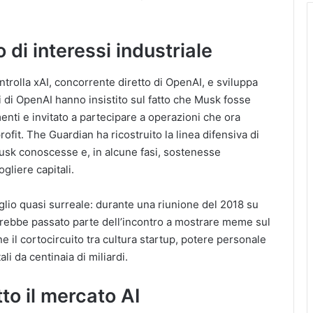
o di interessi industriale
rolla xAI, concorrente diretto di OpenAI, e sviluppa
ati di OpenAI hanno insistito sul fatto che Musk fosse
menti e invitato a partecipare a operazioni che ora
it. The Guardian ha ricostruito la linea difensiva di
usk conoscesse e, in alcune fasi, sostenesse
gliere capitali.
lio quasi surreale: durante una riunione del 2018 su
rebbe passato parte dell’incontro a mostrare meme sul
e il cortocircuito tra cultura startup, potere personale
i da centinaia di miliardi.
to il mercato AI