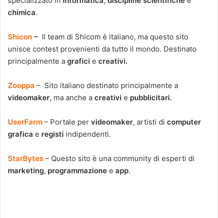
specializzato in
informatica
,
discipline scientifiche
e
chimica
.
Shicon
–
Il team di Shicom è italiano, ma questo sito
unisce contest provenienti da tutto il mondo. Destinato
principalmente a
grafici
e
creativi.
Zooppa
– Sito italiano destinato principalmente a
videomaker
, ma anche a
creativi
e
pubblicitari.
UserFarm
– Portale per
videomaker
, artisti di
computer
grafica
e
registi
indipendenti.
StarBytes
– Questo sito è una community di esperti di
marketing
,
programmazione
e
app
.