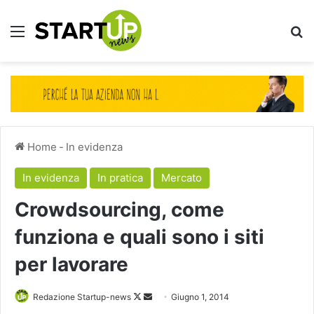
Menu
Ce
Home
-
In evidenza
In evidenza
In pratica
Mercato
Crowdsourcing, come
funziona e quali sono i siti
per lavorare
Follow
Invia
Redazione Startup-news
Giugno 1, 2014
on
un'email