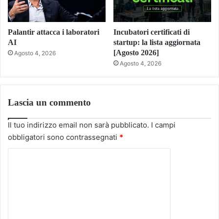
Palantir attacca i laboratori
Incubatori certificati di
AI
startup: la lista aggiornata
[Agosto 2026]
Agosto 4, 2026
Agosto 4, 2026
Lascia un commento
Il tuo indirizzo email non sarà pubblicato.
I campi
obbligatori sono contrassegnati
*
C
o
m
m
e