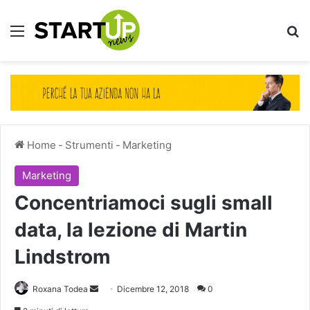
Menu
Ce
Home
-
Strumenti
-
Marketing
Marketing
Concentriamoci sugli small
data, la lezione di Martin
Lindstrom
Invia
Roxana Todea
Dicembre 12, 2018
0
un'email