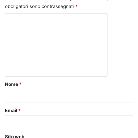
obbligatori sono contrassegnati
*
C
o
m
m
e
n
t
o
Nome
*
*
Email
*
Sito web