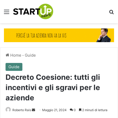
Menu
Ce
Home
-
Guide
Guide
Decreto Coesione: tutti gli
incentivi e gli sgravi per le
aziende
Invia
Roberto Rais
Maggio 21, 2024
0
2 minuti di lettura
un'email