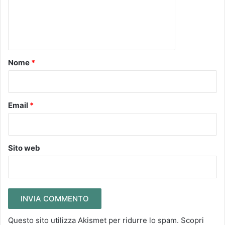
e
n
t
o
Nome
*
*
Email
*
Sito web
Questo sito utilizza Akismet per ridurre lo spam.
Scopri