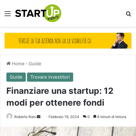
Menu
Ce
Home
-
Guide
Guide
Trovare investitori
Finanziare una startup: 12
modi per ottenere fondi
Invia
Roberto Rais
Febbraio 19, 2024
0
6 minuti di lettura
un'email