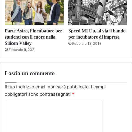
Parte Astra, l’incubatore per
Speed MI Up, al via il bando
studenti con il cuore nella
per incubatore di imprese
Silicon Valley
Febbraio 18, 2018
Febbraio 9, 2021
Lascia un commento
Il tuo indirizzo email non sarà pubblicato.
I campi
obbligatori sono contrassegnati
*
C
o
m
m