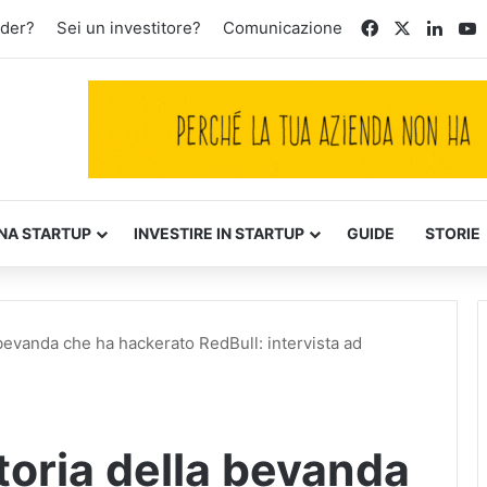
Facebook
X
Linke
Y
nder?
Sei un investitore?
Comunicazione
NA STARTUP
INVESTIRE IN STARTUP
GUIDE
STORIE
bevanda che ha hackerato RedBull: intervista ad
toria della bevanda