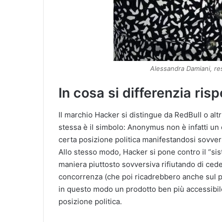
Alessandra Damiani, r
In cosa si differenzia ris
Il marchio Hacker si distingue da RedBull o alt
stessa è il simbolo: Anonymus non è infatti u
certa posizione politica manifestandosi sovve
Allo stesso modo, Hacker si pone contro il “si
maniera piuttosto sovversiva rifiutando di cede
concorrenza (che poi ricadrebbero anche sul 
in questo modo un prodotto ben più accessibil
posizione politica.