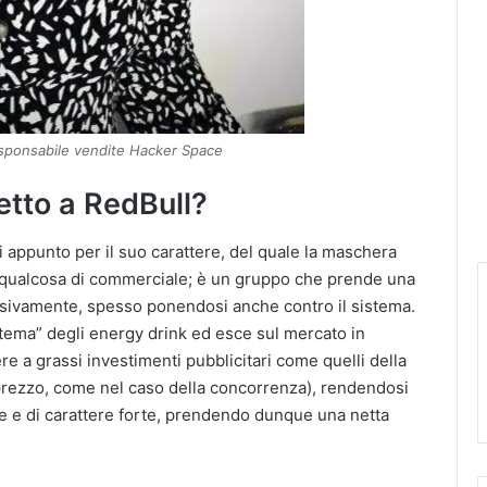
esponsabile vendite Hacker Space
petto a RedBull?
ri appunto per il suo carattere, del quale la maschera
n qualcosa di commerciale; è un gruppo che prende una
rsivamente, spesso ponendosi anche contro il sistema.
stema” degli energy drink ed esce sul mercato in
re a grassi investimenti pubblicitari come quelli della
prezzo, come nel caso della concorrenza), rendendosi
e e di carattere forte, prendendo dunque una netta