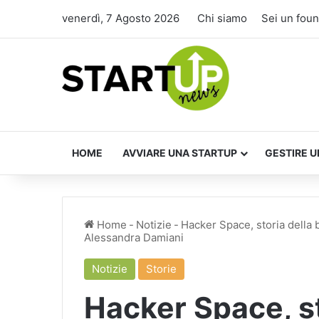
venerdì, 7 Agosto 2026
Chi siamo
Sei un fou
HOME
AVVIARE UNA STARTUP
GESTIRE U
Home
-
Notizie
-
Hacker Space, storia della 
Alessandra Damiani
Notizie
Storie
Hacker Space, s