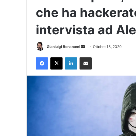
che ha hackerat
intervista ad A
Invia
Gianluigi Bonanomi
Ottobre 13, 2020
un'email
Facebook
X
LinkedIn
Condividi via Email