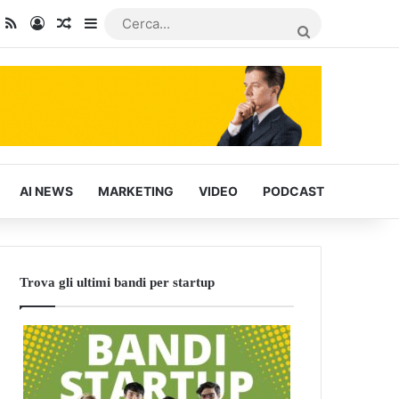
dIn
ou Tube
RSS
Accedi
Articoli Casuali
Barra laterale
CERCA...
AI NEWS
MARKETING
VIDEO
PODCAST
Trova gli ultimi bandi per startup