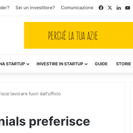
Facebook
X
Linke
Y
nder?
Sei un investitore?
Comunicazione
NA STARTUP
INVESTIRE IN STARTUP
GUIDE
STORIE
isce lavorare fuori dall’ufficio
nials preferisce