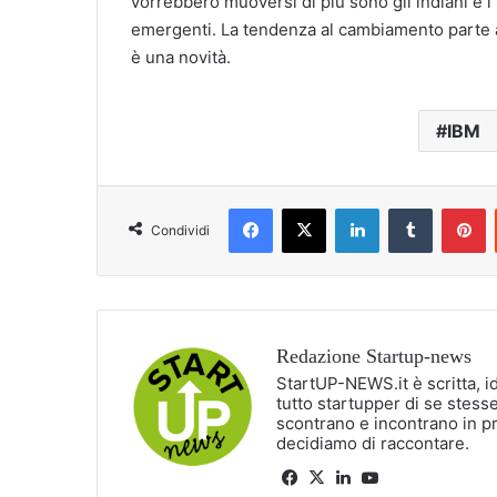
vorrebbero muoversi di più sono gli indiani e i 
emergenti. La tendenza al cambiamento parte a
è una novità.
IBM
Facebook
X
LinkedIn
Tumblr
P
Condividi
Redazione Startup-news
StartUP-NEWS.it è scritta, i
tutto startupper di se stesse
scontrano e incontrano in p
decidiamo di raccontare.
Facebook
X
LinkedIn
You