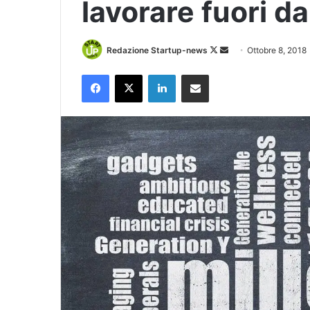
lavorare fuori dal
Follow
Invia
Redazione Startup-news
Ottobre 8, 2018
on
un'email
Facebook
X
LinkedIn
Condividi via Email
X