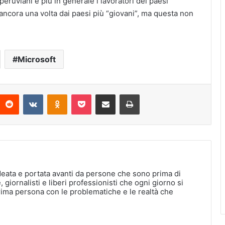
peruviani e più in generale i lavoratori dei paesi
ncora una volta dai paesi più “giovani”, ma questa non
Microsoft
interest
Reddit
VKontakte
Odnoklassniki
Pocket
Condividi via Email
Stampa
deata e portata avanti da persone che sono prima di
, giornalisti e liberi professionisti che ogni giorno si
rima persona con le problematiche e le realtà che