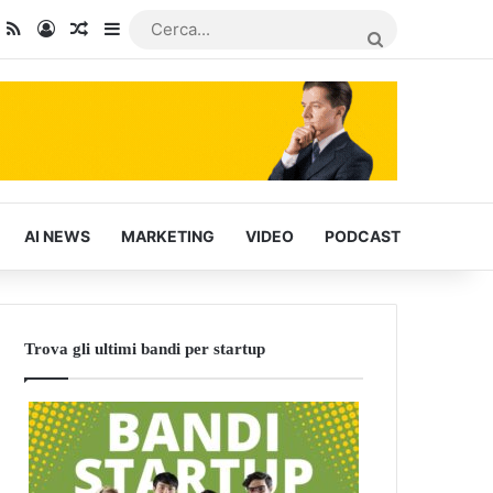
dIn
ou Tube
RSS
Accedi
Articoli Casuali
Barra laterale
CERCA...
AI NEWS
MARKETING
VIDEO
PODCAST
Trova gli ultimi bandi per startup