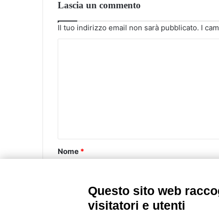
Lascia un commento
Il tuo indirizzo email non sarà pubblicato.
I cam
C
o
m
m
e
n
t
o
Nome
*
*
Questo sito web raccog
Email
*
visitatori e utenti