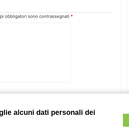
pi obbligatori sono contrassegnati
*
lie alcuni dati personali dei
Sito web