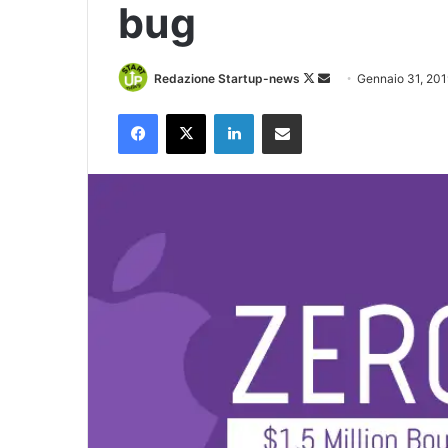
bug
Follow
Invia
Redazione Startup-news
Gennaio 31, 201
on
un'email
Facebook
X
LinkedIn
Condividi via Email
X