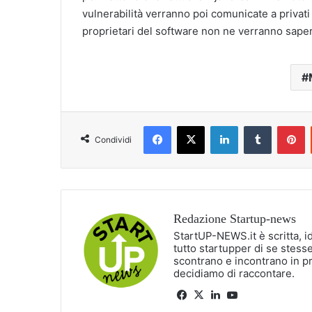
vulnerabilità verranno poi comunicate a privati 
proprietari del software non ne verranno saper
Facebook
X
LinkedIn
Tumblr
P
Condividi
Redazione Startup-news
StartUP-NEWS.it è scritta, i
tutto startupper di se stesse
scontrano e incontrano in p
decidiamo di raccontare.
Facebook
X
LinkedIn
You
Tube