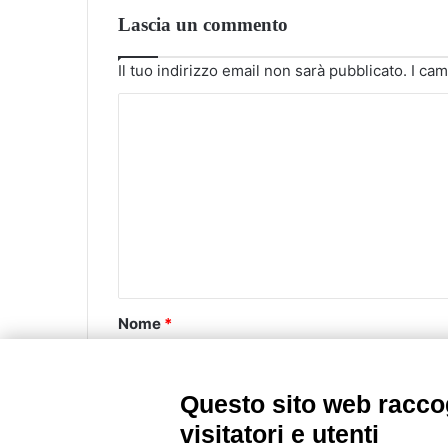
Lascia un commento
Il tuo indirizzo email non sarà pubblicato.
I cam
C
o
m
m
e
n
t
o
Nome
*
*
Questo sito web raccog
Email
*
visitatori e utenti