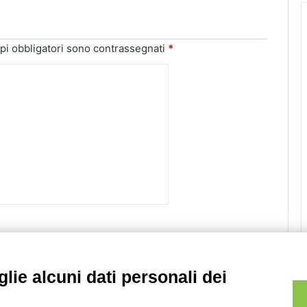
pi obbligatori sono contrassegnati
*
lie alcuni dati personali dei
Sito web