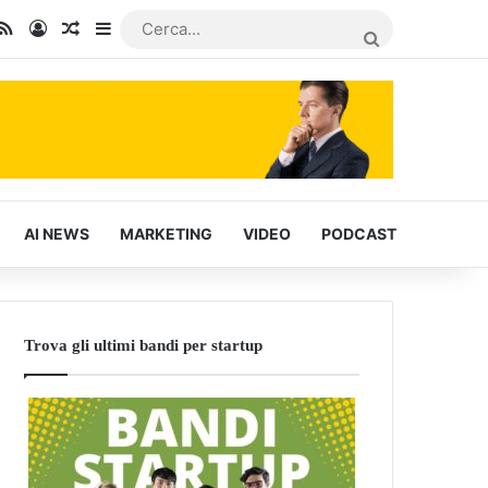
In
u Tube
RSS
Accedi
Articoli Casuali
Barra laterale
CERCA...
AI NEWS
MARKETING
VIDEO
PODCAST
Trova gli ultimi bandi per startup