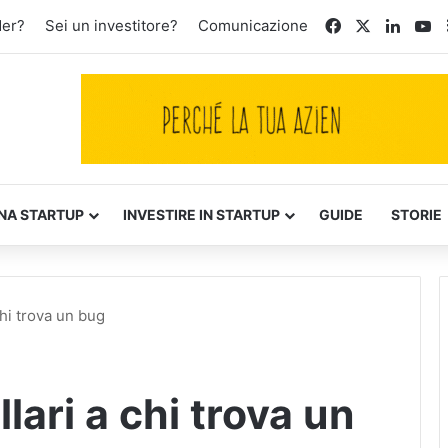
Facebook
X
Linked
Yo
der?
Sei un investitore?
Comunicazione
NA STARTUP
INVESTIRE IN STARTUP
GUIDE
STORIE
chi trova un bug
llari a chi trova un