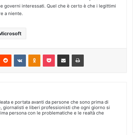
e governi interessati. Quel che è certo è che i legittimi
e a niente.
Microsoft
interest
Reddit
VKontakte
Odnoklassniki
Pocket
Condividi via Email
Stampa
deata e portata avanti da persone che sono prima di
, giornalisti e liberi professionisti che ogni giorno si
rima persona con le problematiche e le realtà che