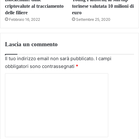
criptovalute al tracciamento
torinese valutata 10 milioni di
delle filiere
euro
Febbraio 16, 2022
Settembre 25, 2020
Lascia un commento
Il tuo indirizzo email non sarà pubblicato.
I campi
obbligatori sono contrassegnati
*
C
o
m
m
e
n
t