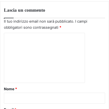
Lascia un commento
Il tuo indirizzo email non sarà pubblicato.
I campi
obbligatori sono contrassegnati
*
C
o
m
m
e
n
t
o
Nome
*
*