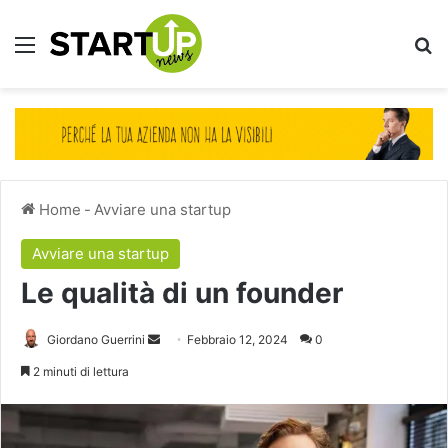
Menu
Ce
Home
-
Avviare una startup
Avviare una startup
Le qualità di un founder
Invia
Giordano Guerrini
Febbraio 12, 2024
0
un'email
2 minuti di lettura