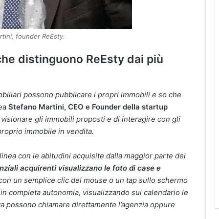
tini, founder ReEsty.
 che distinguono ReEsty dai più
biliari possono pubblicare i propri immobili e so che
nea
Stefano Martini, CEO e Founder della startup
i visionare gli immobili proposti e di interagire con gli
proprio immobile in vendita.
linea con le abitudini acquisite dalla maggior parte dei
nziali acquirenti visualizzano le foto di case e
on un semplice clic del mouse o un tap sullo schermo
n completa autonomia, visualizzando sul calendario le
ativa possono chiamare direttamente l’agenzia oppure