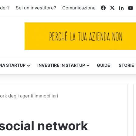
Facebook
X
Linke
Y
nder?
Sei un investitore?
Comunicazione
NA STARTUP
INVESTIRE IN STARTUP
GUIDE
STORIE
work degli agenti immobiliari
 social network