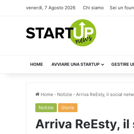
venerdì, 7 Agosto 2026
Chi siamo
Sei un fou
HOME
AVVIARE UNA STARTUP
GESTIRE U
Home
-
Notizie
-
Arriva ReEsty, il social net
Notizie
Storie
Arriva ReEsty, il