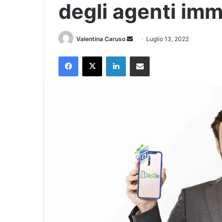
degli agenti imm
Invia
Valentina Caruso
Luglio 13, 2022
un'email
Facebook
X
LinkedIn
Condividi via Email