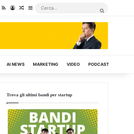
dIn
ou Tube
RSS
Accedi
Articoli Casuali
Barra laterale
CERCA...
AI NEWS
MARKETING
VIDEO
PODCAST
Trova gli ultimi bandi per startup