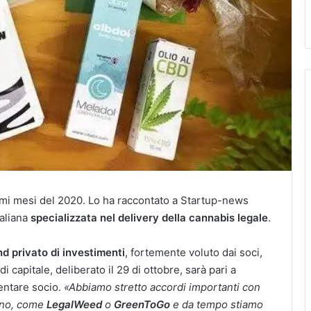
imi mesi del 2020. Lo ha raccontato a Startup-news
taliana
specializzata nel delivery della cannabis legale
.
nd privato di investimenti
, fortemente voluto dai soci,
i capitale, deliberato il 29 di ottobre, sarà pari a
entare socio.
«Abbiamo stretto accordi importanti con
iano, come
LegalWeed
o
GreenToGo
e da tempo stiamo