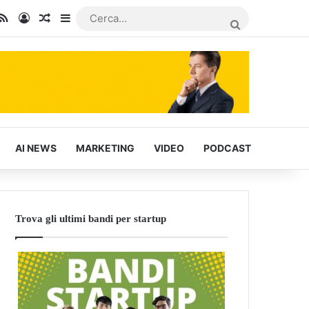
In
u Tube
RSS
Accedi
Articoli Casuali
Barra laterale
CERCA...
AI NEWS
MARKETING
VIDEO
PODCAST
Trova gli ultimi bandi per startup