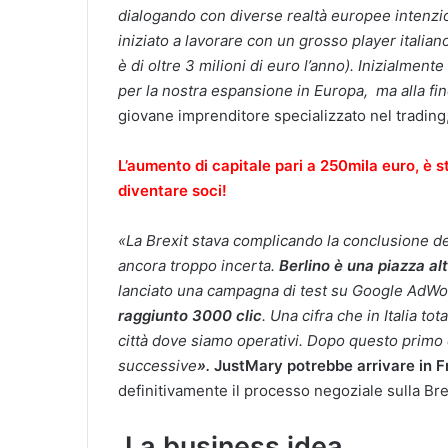
dialogando con diverse realtà europee intenzi
iniziato a lavorare con un grosso player italiano
è di oltre 3 milioni di euro l’anno).
Inizialmente
per la nostra espansione in Europa, ma alla fin
giovane imprenditore specializzato nel trading,
L’aumento di capitale pari a 250mila euro, è st
diventare soci!
«La Brexit stava complicando la conclusione de
ancora troppo incerta.
Berlino è una piazza al
lanciato una campagna di test su Google AdW
raggiunto 3000 clic
. Una cifra che in Italia t
città dove siamo operativi. Dopo questo prim
successive
».
JustMary potrebbe arrivare in F
definitivamente il processo negoziale sulla Bre
La business idea