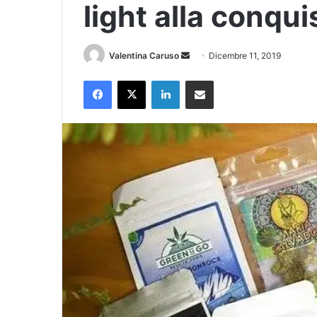
light alla conqui
Invia
Valentina Caruso
Dicembre 11, 2019
un'email
Facebook
X
LinkedIn
Condividi via Email