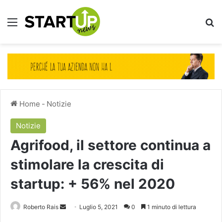
Menu
Ce
Home
-
Notizie
Notizie
Agrifood, il settore continua a
stimolare la crescita di
startup: + 56% nel 2020
Invia
Roberto Rais
Luglio 5, 2021
0
1 minuto di lettura
un'email