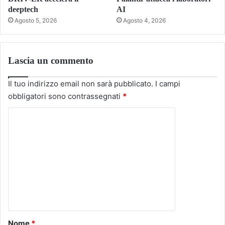
deeptech
AI
Agosto 5, 2026
Agosto 4, 2026
Lascia un commento
Il tuo indirizzo email non sarà pubblicato.
I campi
obbligatori sono contrassegnati
*
C
o
m
m
e
n
t
o
Nome
*