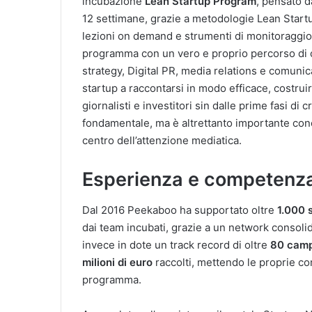
incubazione
Lean Startup Program
, pensato d
12 settimane, grazie a metodologie Lean Start
lezioni on demand e strumenti di monitoraggio 
programma con un vero e proprio percorso di 
strategy, Digital PR, media relations e comunicaz
startup a raccontarsi in modo efficace, costrui
giornalisti e investitori sin dalle prime fasi di
fondamentale, ma è altrettanto importante cono
centro dell’attenzione mediatica.
Esperienza e competenz
Dal 2016 Peekaboo ha supportato oltre
1.000 
dai team incubati, grazie a un network consolid
invece in dote un track record di oltre
80 cam
milioni di euro
raccolti, mettendo le proprie co
programma.