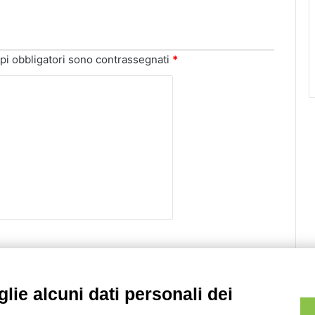
pi obbligatori sono contrassegnati
*
lie alcuni dati personali dei
Sito web