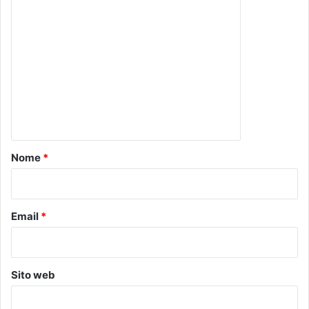
C
o
m
m
e
n
t
o
Nome
*
*
Email
*
Sito web