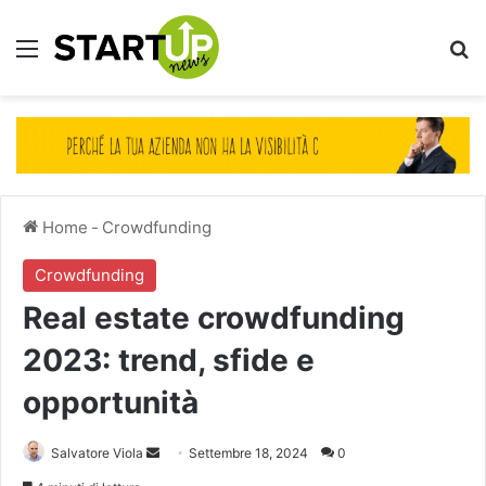
Menu
Ce
Home
-
Crowdfunding
Crowdfunding
Real estate crowdfunding
2023: trend, sfide e
opportunità
Invia
Salvatore Viola
Settembre 18, 2024
0
un'email