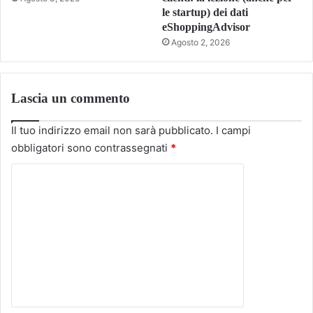
le startup) dei dati
eShoppingAdvisor
Agosto 2, 2026
Lascia un commento
Il tuo indirizzo email non sarà pubblicato.
I campi
obbligatori sono contrassegnati
*
C
o
m
m
e
n
t