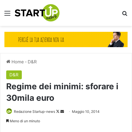
Menu
Ce
Home
-
D&R
D&R
Regime dei minimi: sforare i
30mila euro
Follow
Invia
Redazione Startup-news
Maggio 10, 2014
on
un'email
Meno di un minuto
X