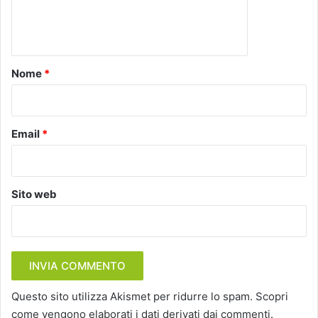
e
n
t
o
Nome
*
*
Email
*
Sito web
Questo sito utilizza Akismet per ridurre lo spam.
Scopri
come vengono elaborati i dati derivati dai commenti
.