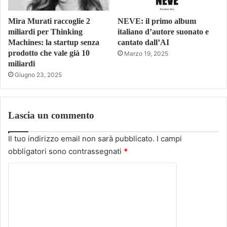
Mira Murati raccoglie 2
NEVE: il primo album
miliardi per Thinking
italiano d’autore suonato e
Machines: la startup senza
cantato dall’AI
prodotto che vale già 10
Marzo 19, 2025
miliardi
Giugno 23, 2025
Lascia un commento
Il tuo indirizzo email non sarà pubblicato.
I campi
obbligatori sono contrassegnati
*
C
o
m
m