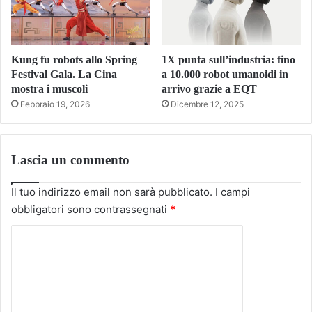
Kung fu robots allo Spring
1X punta sull’industria: fino
Festival Gala. La Cina
a 10.000 robot umanoidi in
mostra i muscoli
arrivo grazie a EQT
Febbraio 19, 2026
Dicembre 12, 2025
Lascia un commento
Il tuo indirizzo email non sarà pubblicato.
I campi
obbligatori sono contrassegnati
*
C
o
m
m