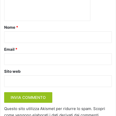
e
n
t
o
Nome
*
*
Email
*
Sito web
Questo sito utilizza Akismet per ridurre lo spam.
Scopri
come vengono elaborati i dati derivati dai commenti
.