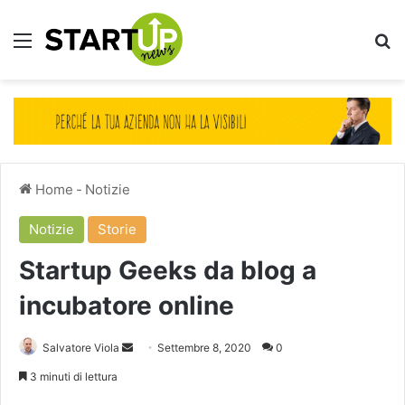
Menu
Ce
Home
-
Notizie
Notizie
Storie
Startup Geeks da blog a
incubatore online
Invia
Salvatore Viola
Settembre 8, 2020
0
un'email
3 minuti di lettura