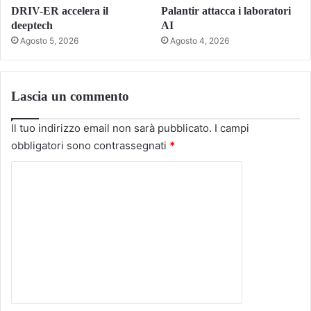
DRIV-ER accelera il
Palantir attacca i laboratori
deeptech
AI
Agosto 5, 2026
Agosto 4, 2026
Lascia un commento
Il tuo indirizzo email non sarà pubblicato.
I campi
obbligatori sono contrassegnati
*
C
o
m
m
e
n
t