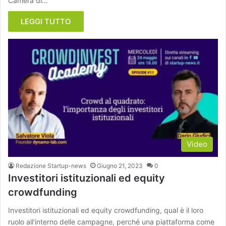
Camera di…
LEGGI TUTTO
Video
Redazione Startup-news
Giugno 21, 2023
0
Investitori istituzionali ed equity
crowdfunding
Investitori istituzionali ed equity crowdfunding, qual è il loro
ruolo all'interno delle campagne, perché una piattaforma come