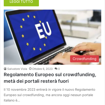
LEGGI TUTTO
Crowdfunding
Salvatore Viola
Ottobre 6, 2023
0
Regolamento Europeo sul crowdfunding,
metà dei portali resterà fuori
Il 10 novembre 2023 entrerà in vigore il nuovo Regolamento
Europeo sul crowdfunding, ma ancora oggi nessun portale
italiano è…