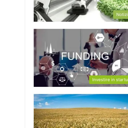
Notiz
Investire in start