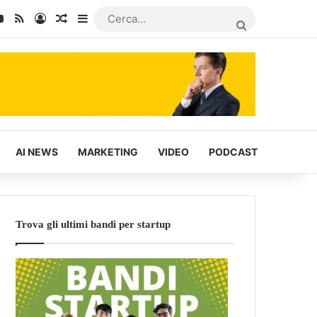
kedIn
You Tube
RSS
Accedi
Articoli Casuali
Barra laterale
CERCA...
AI NEWS
MARKETING
VIDEO
PODCAST
Trova gli ultimi bandi per startup