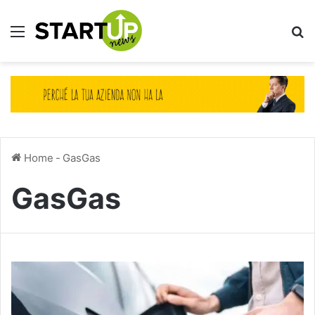
Menu
Ce
Home
-
GasGas
GasGas