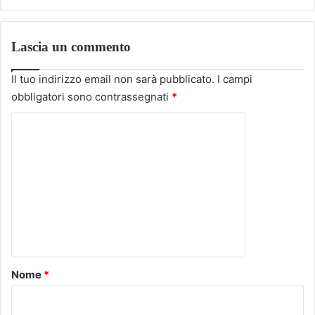
Lascia un commento
Il tuo indirizzo email non sarà pubblicato.
I campi
obbligatori sono contrassegnati
*
C
o
m
m
e
n
t
o
Nome
*
*