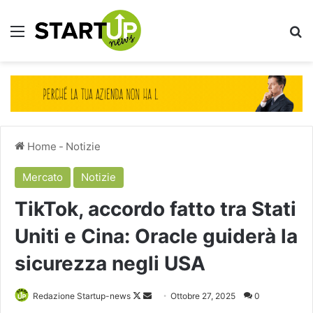
Menu
Ce
Home
-
Notizie
Mercato
Notizie
TikTok, accordo fatto tra Stati
Uniti e Cina: Oracle guiderà la
sicurezza negli USA
Follow
Invia
Redazione Startup-news
Ottobre 27, 2025
0
on
un'email