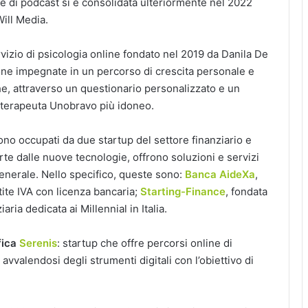
e di podcast si è consolidata ulteriormente nel 2022
Will Media.
ervizio di psicologia online fondato nel 2019 da Danila De
one impegnate in un percorso di crescita personale e
e, attraverso un questionario personalizzato e un
l terapeuta Unobravo più idoneo.
sono occupati da due startup del settore finanziario e
rte dalle nuove tecnologie, offrono soluzioni e servizi
 generale. Nello specifico, queste sono:
Banca AideXa
,
tite IVA con licenza bancaria;
Starting-Finance
, fondata
ria dedicata ai Millennial in Italia.
fica
Serenis
: startup che offre percorsi online di
vvalendosi degli strumenti digitali con l’obiettivo di