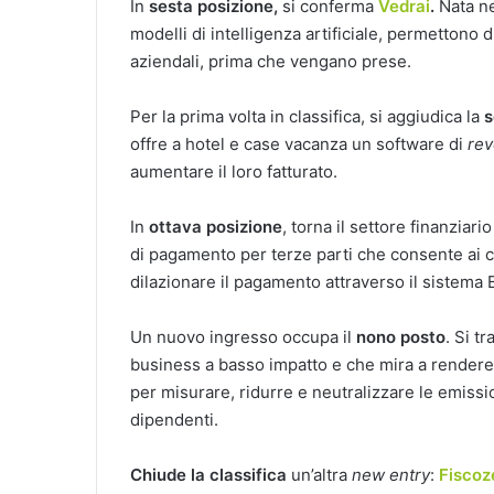
In
sesta posizione,
si conferma
Vedrai
.
Nata nel
modelli di intelligenza artificiale, permettono di
aziendali, prima che vengano prese.
Per la prima volta in classifica, si aggiudica la
s
offre a hotel e case vacanza un software di
re
aumentare il loro fatturato.
In
ottava posizione
, torna il settore finanziari
di pagamento per terze parti che consente ai cli
dilazionare il pagamento attraverso il sistema 
Un nuovo ingresso occupa il
nono posto
. Si tr
business a basso impatto e che mira a rendere
per misurare, ridurre e neutralizzare le emiss
dipendenti.
Chiude la classifica
un’altra
new entry
:
Fiscoz