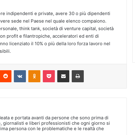
re indipendenti e private, avere 30 o più dipendenti
e avere sede nel Paese nel quale elenco compaiono.
sonale, think tank, società di venture capital, società
n profit e filantropiche, acceleratori ed enti di
no licenziato il 10% o più della loro forza lavoro nel
bili.
interest
Reddit
VKontakte
Odnoklassniki
Pocket
Condividi via Email
Stampa
deata e portata avanti da persone che sono prima di
, giornalisti e liberi professionisti che ogni giorno si
rima persona con le problematiche e le realtà che