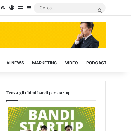
dIn
ou Tube
RSS
Accedi
Articoli Casuali
Barra laterale
CERCA...
AI NEWS
MARKETING
VIDEO
PODCAST
Trova gli ultimi bandi per startup