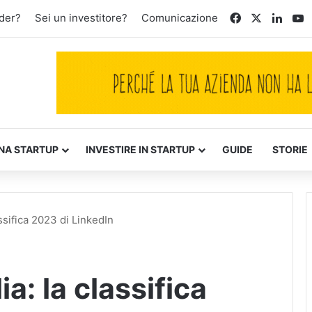
Facebook
X
Linke
Y
der?
Sei un investitore?
Comunicazione
NA STARTUP
INVESTIRE IN STARTUP
GUIDE
STORIE
assifica 2023 di LinkedIn
ia: la classifica