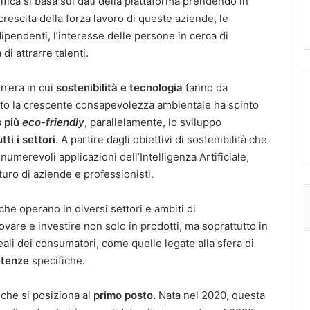
sifica si basa sui dati della piattaforma prendendo in
crescita della forza lavoro di queste aziende, le
dipendenti, l’interesse delle persone in cerca di
di attrarre talenti.
n’era in cui
sostenibilità e tecnologia
fanno da
to la crescente consapevolezza ambientale ha spinto
s più
eco-friendly
, parallelamente, lo sviluppo
tti i settori
. A partire dagli obiettivi di sostenibilità che
numerevoli applicazioni dell’Intelligenza Artificiale,
turo di aziende e professionisti.
e operano in diversi settori e ambiti di
ovare e investire non solo in prodotti, ma soprattutto in
eali dei consumatori, come quelle legate alla sfera di
etenze
specifiche.
 che si posiziona al
primo posto.
Nata nel 2020, questa