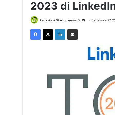
2023 di LinkedI
Follow
Invia
Redazione Startup-news
Settembre 27, 
on
un'email
Facebook
X
LinkedIn
Condividi via Email
X