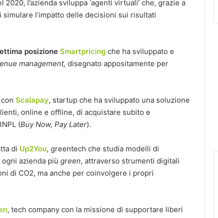
 2020, l’azienda sviluppa ‘agenti virtuali’ che, grazie a
 simulare l’impatto delle decisioni sui risultati
ettima posizione
Smartpricing
che ha sviluppato e
venue management,
disegnato appositamente per
o con
Scalapay
, startup che ha sviluppato una soluzione
enti, online e offline, di acquistare subito e
BNPL (
Buy Now, Pay Later
).
atta di
Up2You
, greentech che studia modelli di
 ogni azienda più
green
, attraverso strumenti digitali
ioni di CO2, ma anche per coinvolgere i propri
en
, tech company con la missione di supportare liberi