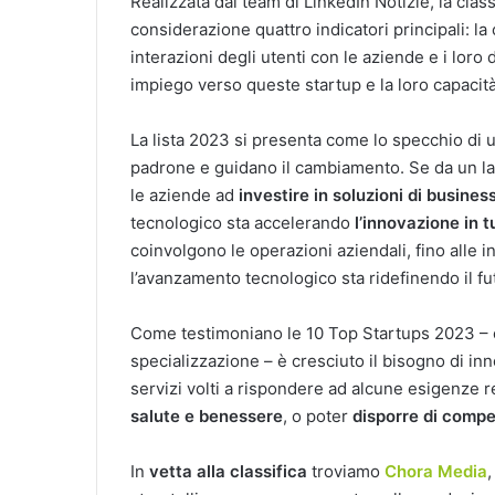
Realizzata dal team di LinkedIn Notizie, la clas
considerazione quattro indicatori principali: la 
interazioni degli utenti con le aziende e i loro 
impiego verso queste startup e la loro capacità 
La lista 2023 si presenta come lo specchio di u
padrone e guidano il cambiamento. Se da un la
le aziende ad
investire in soluzioni di busines
tecnologico sta accelerando
l’innovazione in tu
coinvolgono le operazioni aziendali, fino alle in
l’avanzamento tecnologico sta ridefinendo il fu
Come testimoniano le 10 Top Startups 2023 – ch
specializzazione – è cresciuto il bisogno di inn
servizi volti a rispondere ad alcune esigenze r
salute e benessere
, o poter
disporre di comp
In
vetta alla classifica
troviamo
Chora Media
,