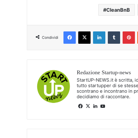
CleanBnB
Facebook
X
LinkedIn
Tumblr
P
Condividi
Redazione Startup-news
StartUP-NEWS.it è scritta, i
tutto startupper di se stesse
scontrano e incontrano in p
decidiamo di raccontare.
Facebook
X
LinkedIn
You
Tube