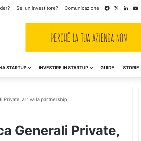
Facebook
X
Linke
Y
nder?
Sei un investitore?
Comunicazione
NA STARTUP
INVESTIRE IN STARTUP
GUIDE
STORIE
Private, arriva la partnership
a Generali Private,