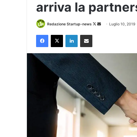
arriva la partne
Follow
Invia
Redazione Startup-news
Luglio 10, 2019
on
un'email
Facebook
X
LinkedIn
Condividi via Email
X