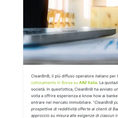
CleanBnB, il più diffuso operatore italiano per la
collocamento in Borsa su
AIM Italia
. La quotaz
società. In quest’ottica, CleanBnB ha avviato u
volta a offrire esperienza e know how ai bankers 
entrare nel mercato immobiliare. “
CleanBnB può
prospettive di redditività offerte ai clienti di 
approccio su misura alle esigenze di ciascun in