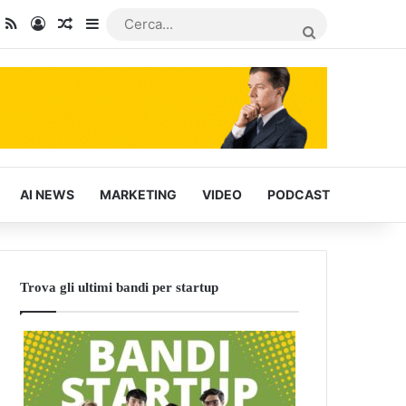
dIn
ou Tube
RSS
Accedi
Articoli Casuali
Barra laterale
CERCA...
AI NEWS
MARKETING
VIDEO
PODCAST
Trova gli ultimi bandi per startup