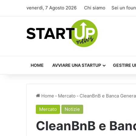
venerdì, 7 Agosto 2026
Chi siamo
Sei un fou
HOME
AVVIARE UNA STARTUP
GESTIRE U
Home
-
Mercato
-
CleanBnB e Banca Generali 
Mercato
Notizie
CleanBnB e Banc