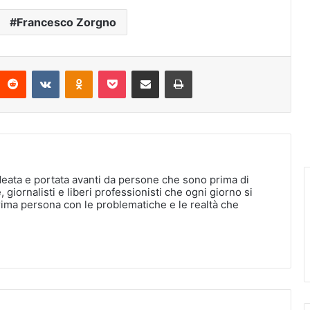
Francesco Zorgno
interest
Reddit
VKontakte
Odnoklassniki
Pocket
Condividi via Email
Stampa
deata e portata avanti da persone che sono prima di
, giornalisti e liberi professionisti che ogni giorno si
rima persona con le problematiche e le realtà che