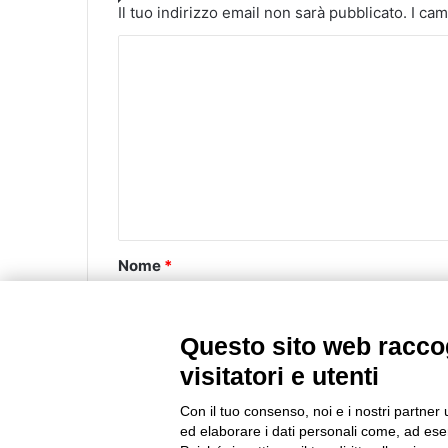
Il tuo indirizzo email non sarà pubblicato.
I cam
C
o
m
m
e
n
t
o
Nome
*
*
Questo sito web raccog
Email
*
visitatori e utenti
Con il tuo consenso, noi e i nostri partner 
ed elaborare i dati personali come, ad esem