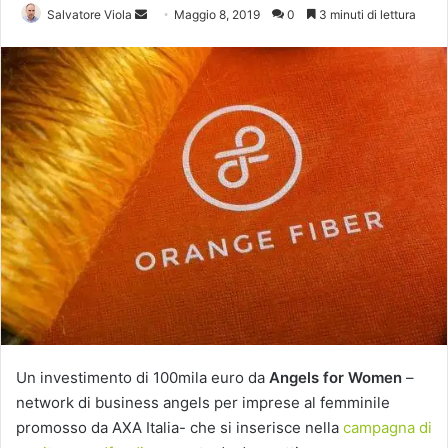
Invia
Salvatore Viola
Maggio 8, 2019
0
3 minuti di lettura
un'email
Un investimento di 100mila euro da
Angels for Women
–
network di business angels per imprese al femminile
promosso da AXA Italia- che si inserisce nella
campagna di