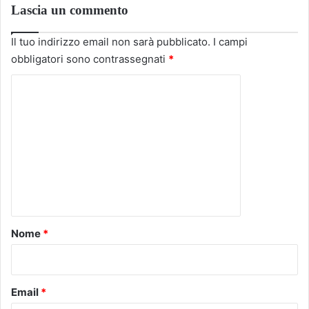
Lascia un commento
Il tuo indirizzo email non sarà pubblicato.
I campi
obbligatori sono contrassegnati
*
C
o
m
m
e
n
t
o
Nome
*
*
Email
*