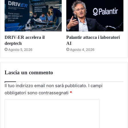
DRIV-ER accelera il
Palantir attacca i laboratori
deeptech
AI
Agosto 5, 2026
Agosto 4, 2026
Lascia un commento
Il tuo indirizzo email non sarà pubblicato.
I campi
obbligatori sono contrassegnati
*
C
o
m