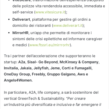
delle polizze vita rendendola accessibile, immediata e
self-service (
www.vitesicure.it
);
Deliverart
, piattaforma per gestire gli ordini a
domicilio dei ristoranti (
www.deliverart.it
);
MirrorHR
, un’app che permette di monitorare i
sintomi delle crisi epilettiche ed informare caregiver
e medici (
www.ftssrl.eu/mirrrorhr
).
Tra i partner dell’accelerazione che supporteranno le
startup:
A2a
,
Sisal- Go Beyond
,
McKinsey & Company
,
Invitalia, Jakala, Jellyfish, Jeme, Corti e Fumagalli,
OneDay Group, Freebly, Gruppo Galgano, Aws e
Angels4Women.
In particolare, A2A, life company, a sarà sostenitore del
vertical GreenTech & Sustainability.
“Per creare
un’industria più diversificata e inclusiva e far emergere il