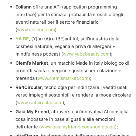
Eoliann
offre una API (application programming
interface) per la stima di probabilità e rischio degli
eventi naturali per il settore finanziario
(
www.eoliann.com
);
YA.BE
, (Y)ou (A)re (BE)autiful, sull’industria della
cosmesi naturale, vegana e priva di allergeni +
mindfulness podcast (
www.yabebeauty.com
);
Clemi’s Market
, un marchio Made in Italy biologico di
prodotti salutari, vegani e gustosi per colazione e
merenda (
www.clemismarket.com
);
Re4Circular
, tecnologia per indirizzare i vestiti usati
verso impieghi sostenibili e rendere la moda circolare
(
www.re4circular.com
);
Gaia My Friend
, attraverso un’innovativa AI consiglia
cosa indossare in base ai gusti e alle emozioni
dell’utente (
www.gaiamyfriend.com/homepage
);
viteSicure
, trasformazione dell’esperienza d’acquisto