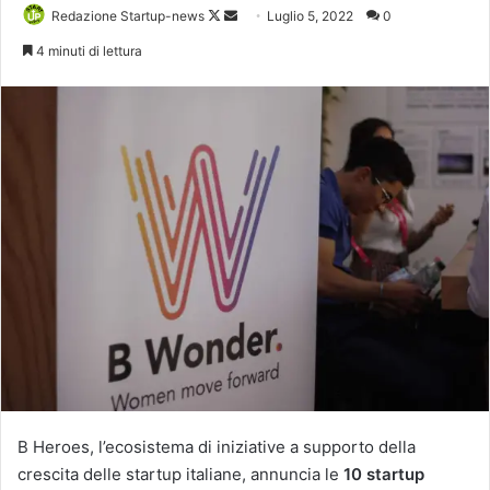
Follow
Invia
Redazione Startup-news
Luglio 5, 2022
0
on
un'email
4 minuti di lettura
X
B Heroes, l’ecosistema di iniziative a supporto della
crescita delle startup italiane, annuncia le
10 startup