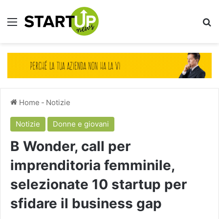
Menu
Ce
Home
-
Notizie
Notizie
Donne e giovani
B Wonder, call per
imprenditoria femminile,
selezionate 10 startup per
sfidare il business gap