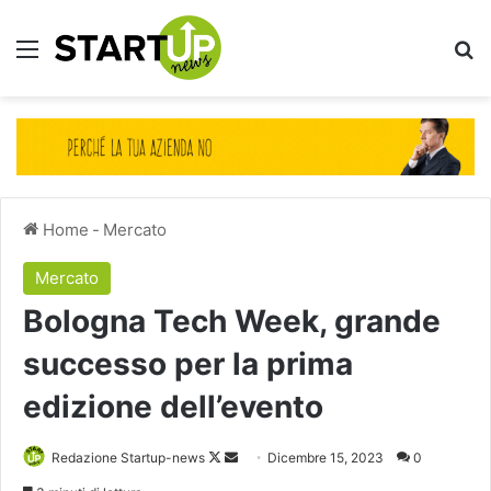
Menu
Ce
Home
-
Mercato
Mercato
Bologna Tech Week, grande
successo per la prima
edizione dell’evento
Follow
Invia
Redazione Startup-news
Dicembre 15, 2023
0
on
un'email