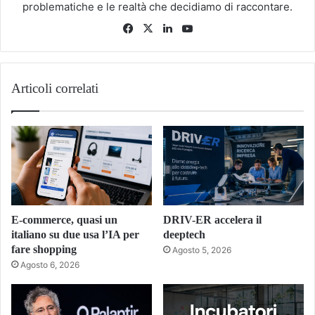
problematiche e le realtà che decidiamo di raccontare.
Facebook
X
LinkedIn
You
Tube
Articoli correlati
E-commerce, quasi un
DRIV-ER accelera il
italiano su due usa l’IA per
deeptech
fare shopping
Agosto 5, 2026
Agosto 6, 2026