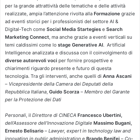
per la grande attrattività delle tematiche e delle attività
realizzate, ampia l’attenzione rivolta alla
Formazione
grazie
ad eventi storici per i professionisti del settore AI &
Digital-Tech come
Social Media Startegies
e
Search
Marketing Connect
, ma anche grazie a eventi verticali su
temi caldissimi come lo
stage Generative AI
. Artificial
Intelligence analizzata e discussa con il coinvolgimento di
diverse autorevoli voci
per fornire prospettive e
chiarimenti riguardo presente e futuro di questa
tecnologia. Tra gli interventi, anche quelli di
Anna Ascani
–
Vicepresidente della Camera dei Deputati della
Repubblica Italiana
,
Guido Scorza
–
Membro del Garante
per la Protezione dei Dati
Personali
, il
Direttore di CINECA
Francesco Ubertini,
dell’Assessore dell’Innovazione Digitale
Massimo Bugani,
Ernesto Belisario
–
Lawyer, expert in technology law and
innovation in public administration
e
Brando Benifei
–
Co-