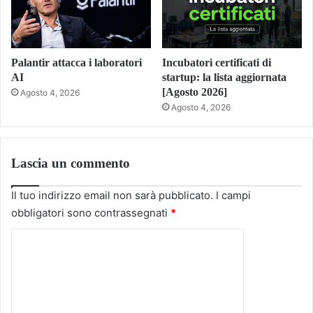
Palantir attacca i laboratori
Incubatori certificati di
AI
startup: la lista aggiornata
[Agosto 2026]
Agosto 4, 2026
Agosto 4, 2026
Lascia un commento
Il tuo indirizzo email non sarà pubblicato.
I campi
obbligatori sono contrassegnati
*
C
o
m
m