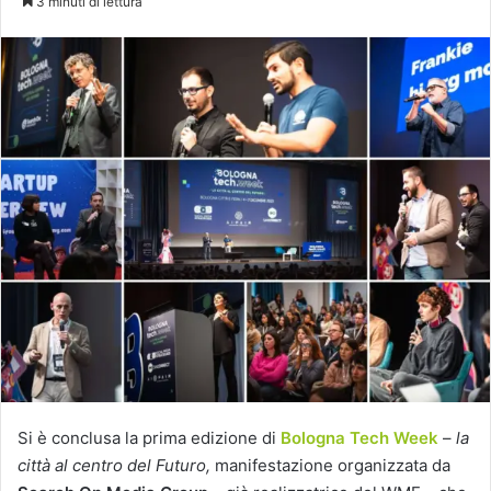
3 minuti di lettura
X
Si è conclusa la prima edizione di
Bologna Tech Week
–
la
città al centro del Futuro,
manifestazione organizzata da