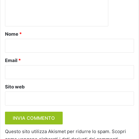
e
n
t
o
Nome
*
*
Email
*
Sito web
Questo sito utilizza Akismet per ridurre lo spam.
Scopri