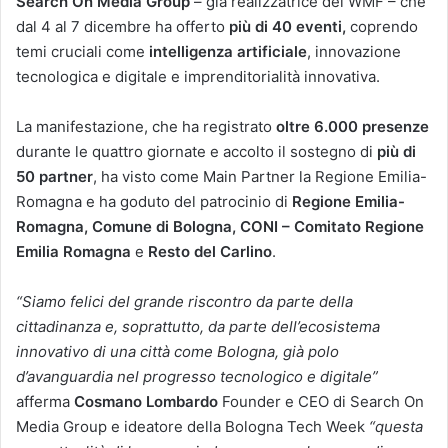
Search On Media Group
– già realizzatrice del WMF – che
dal 4 al 7 dicembre ha offerto
più di 40 eventi,
coprendo
temi cruciali come
intelligenza artificiale
, innovazione
tecnologica e digitale e imprenditorialità innovativa.
La manifestazione, che ha registrato
oltre 6.000 presenze
durante le quattro giornate e accolto il sostegno di
più di
50 partner
, ha visto come Main Partner la Regione Emilia-
Romagna e ha goduto del patrocinio di
Regione Emilia-
Romagna, Comune di Bologna, CONI – Comitato Regione
Emilia Romagna
e
Resto del Carlino
.
“Siamo felici del grande riscontro da parte della
cittadinanza e, soprattutto, da parte dell’ecosistema
innovativo di una città come Bologna, già polo
d’avanguardia nel progresso tecnologico e digitale”
afferma
Cosmano Lombardo
Founder e CEO di Search On
Media Group e ideatore della Bologna Tech Week
“questa