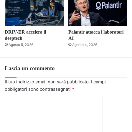
DRIV-ER accelera il
Palantir attacca i laboratori
deeptech
AI
Agosto 5, 2026
Agosto 4, 2026
Lascia un commento
Il tuo indirizzo email non sarà pubblicato.
I campi
obbligatori sono contrassegnati
*
C
o
m
m