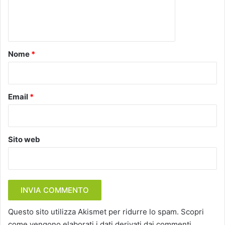
e
n
t
o
Nome
*
*
Email
*
Sito web
Questo sito utilizza Akismet per ridurre lo spam.
Scopri
come vengono elaborati i dati derivati dai commenti
.