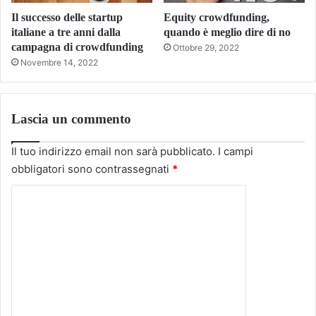
Il successo delle startup
Equity crowdfunding,
italiane a tre anni dalla
quando è meglio dire di no
campagna di crowdfunding
Ottobre 29, 2022
Novembre 14, 2022
Lascia un commento
Il tuo indirizzo email non sarà pubblicato.
I campi
obbligatori sono contrassegnati
*
C
o
m
m
e
n