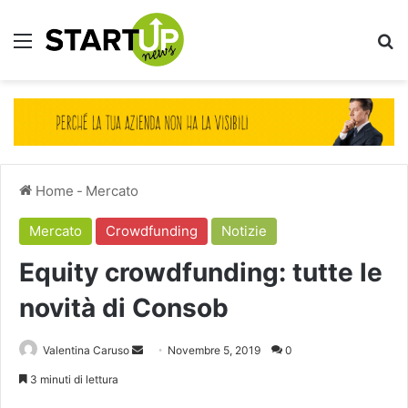
Menu
Ce
Home
-
Mercato
Mercato
Crowdfunding
Notizie
Equity crowdfunding: tutte le
novità di Consob
Invia
Valentina Caruso
Novembre 5, 2019
0
un'email
3 minuti di lettura