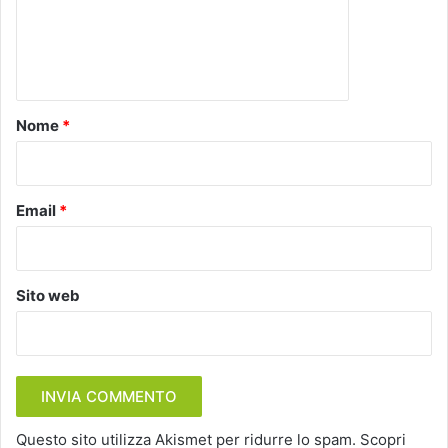
e
n
t
o
Nome
*
*
Email
*
Sito web
Questo sito utilizza Akismet per ridurre lo spam.
Scopri