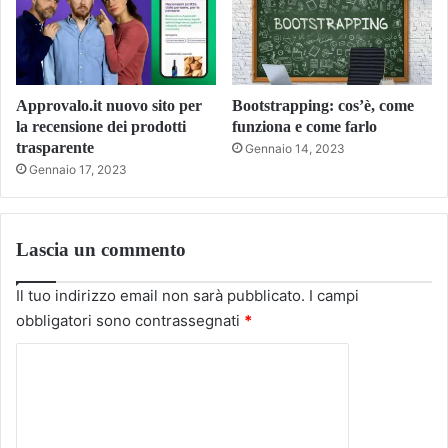
Approvalo.it nuovo sito per
Bootstrapping: cos’è, come
la recensione dei prodotti
funziona e come farlo
trasparente
Gennaio 14, 2023
Gennaio 17, 2023
Lascia un commento
Il tuo indirizzo email non sarà pubblicato.
I campi
obbligatori sono contrassegnati
*
C
o
m
m