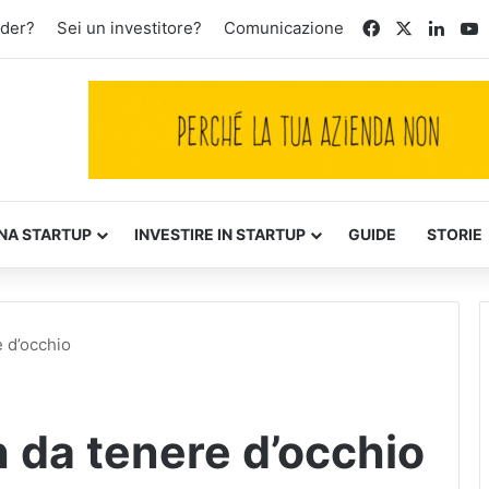
Facebook
X
Linke
Y
nder?
Sei un investitore?
Comunicazione
NA STARTUP
INVESTIRE IN STARTUP
GUIDE
STORIE
e d’occhio
h da tenere d’occhio