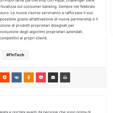
o un’importante partnership con Hype, challenger bank
 si focalizza sul consumer banking. Sempre nel febbraio
euro. Le nuove risorse serviranno a rafforzare il suo
possibile grazie all’attivazione di nuove partnership e il
uzione di prodotti proprietari disegnati per
evoluzione degli algoritmi proprietari aziendali.
ompetitivi ai propri clienti.
FinTech
interest
Reddit
VKontakte
Odnoklassniki
Pocket
Condividi via Email
Stampa
deata e portata avanti da persone che sono prima di