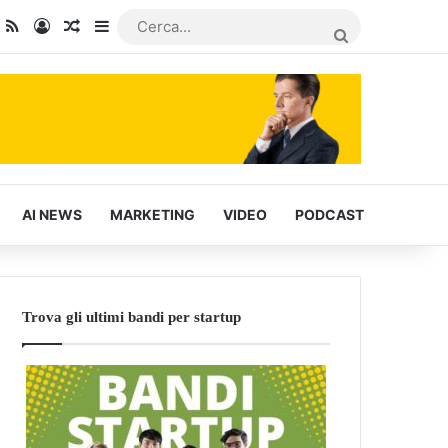
dIn
ou Tube
RSS
Accedi
Articoli Casuali
Barra laterale
CERCA...
AI NEWS
MARKETING
VIDEO
PODCAST
Trova gli ultimi bandi per startup