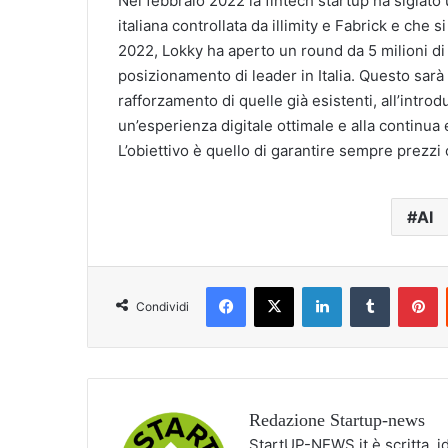
Nel febbraio 2022 la fintech startup ha siglat
italiana controllata da illimity e Fabrick e che
2022, Lokky ha aperto un round da 5 milioni di 
posizionamento di leader in Italia. Questo sarà 
rafforzamento di quelle già esistenti, all’introd
un’esperienza digitale ottimale e alla continua 
L’obiettivo è quello di garantire sempre prezzi c
AI
Facebook
X
LinkedIn
Tumblr
P
Condividi
Redazione Startup-news
StartUP-NEWS.it è scritta, i