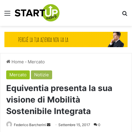
Menu
Ce
Home
-
Mercato
Mercato
Notizie
Equiventia presenta la sua
visione di Mobilità
Sostenibile Integrata
Invia
Federico Barcherini
Settembre 15, 2017
0
un'email