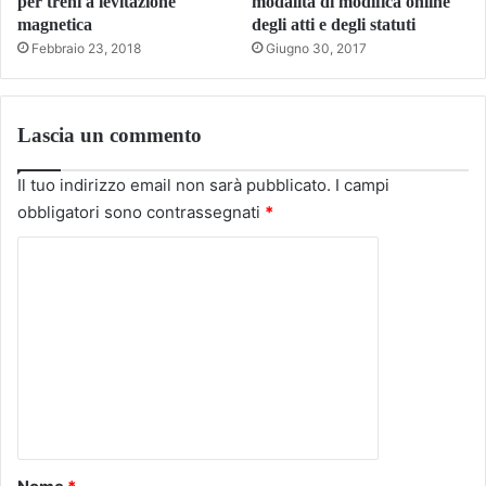
per treni a levitazione
modalità di modifica online
magnetica
degli atti e degli statuti
Febbraio 23, 2018
Giugno 30, 2017
Lascia un commento
Il tuo indirizzo email non sarà pubblicato.
I campi
obbligatori sono contrassegnati
*
C
o
m
m
e
n
t
o