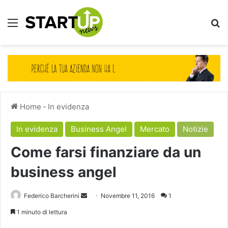
Menu
Ce
Home
-
In evidenza
In evidenza
Business Angel
Mercato
Notizie
Come farsi finanziare da un
business angel
Invia
Federico Barcherini
Novembre 11, 2016
1
un'email
1 minuto di lettura