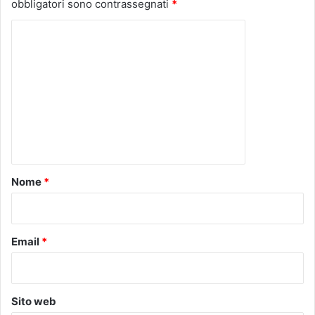
obbligatori sono contrassegnati
*
C
o
m
m
e
n
t
o
Nome
*
*
Email
*
Sito web