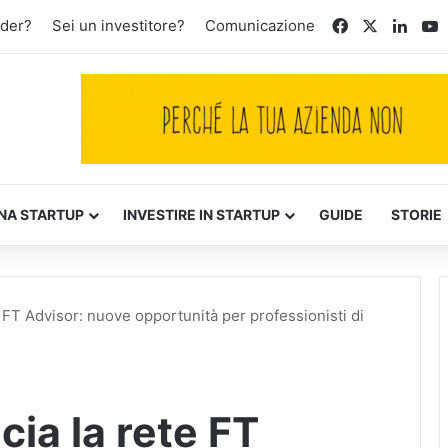
Facebook
X
Linke
Y
nder?
Sei un investitore?
Comunicazione
NA STARTUP
INVESTIRE IN STARTUP
GUIDE
STORIE
e FT Advisor: nuove opportunità per professionisti di
cia la rete FT