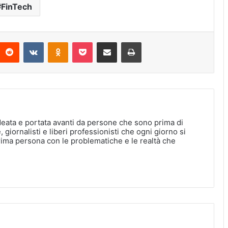
FinTech
interest
Reddit
VKontakte
Odnoklassniki
Pocket
Condividi via Email
Stampa
deata e portata avanti da persone che sono prima di
, giornalisti e liberi professionisti che ogni giorno si
rima persona con le problematiche e le realtà che