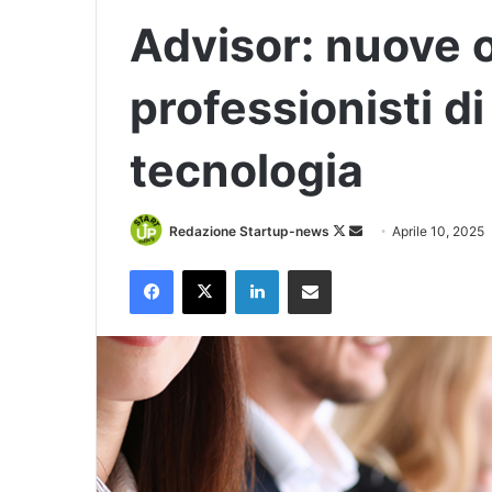
Advisor: nuove 
professionisti di
tecnologia
Follow
Invia
Redazione Startup-news
Aprile 10, 2025
on
un'email
Facebook
X
LinkedIn
Condividi via Email
X