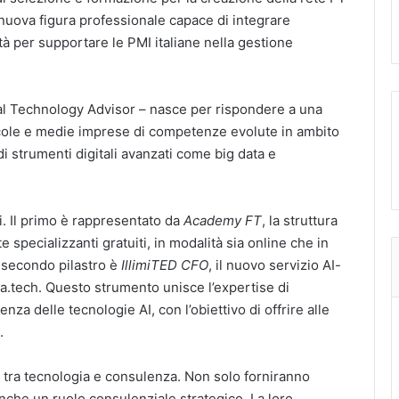
 nuova figura professionale capace di integrare
ità per supportare le PMI italiane nella gestione
ial Technology Advisor – nasce per rispondere a una
cole e medie imprese di competenze evolute in ambito
di strumenti digitali avanzati come big data e
i. Il primo è rappresentato da
Academy FT
, la struttura
 specializzanti gratuiti, in modalità sia online che in
Il secondo pilastro è
IllimiTED CFO
, il nuovo servizio AI-
.tech. Questo strumento unisce l’expertise di
enza delle tecnologie AI, con l’obiettivo di offrire alle
.
 tra tecnologia e consulenza. Non solo forniranno
che un ruolo consulenziale strategico. La loro