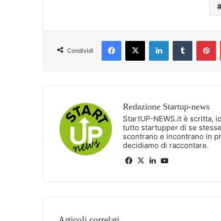
Facebook
X
LinkedIn
Tumblr
P
Condividi
Redazione Startup-news
StartUP-NEWS.it è scritta, i
tutto startupper di se stesse
scontrano e incontrano in p
decidiamo di raccontare.
Facebook
X
LinkedIn
You
Tube
Articoli correlati