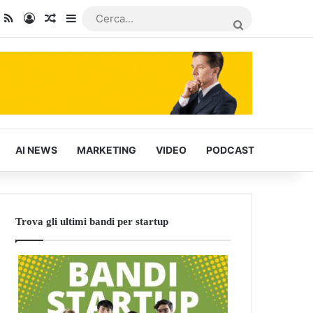
dIn
ou Tube
RSS
Accedi
Articoli Casuali
Barra laterale
CERCA...
AI NEWS
MARKETING
VIDEO
PODCAST
Trova gli ultimi bandi per startup