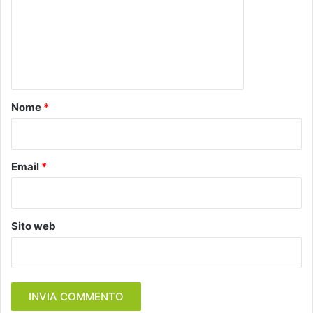
m
e
n
t
o
Nome
*
*
Email
*
Sito web