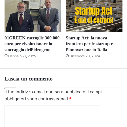
01GREEN raccoglie 300.000
Startup Act: la nuova
euro per rivoluzionare lo
frontiera per le startup e
stoccaggio dell’idrogeno
l’innovazione in Italia
Gennaio 27, 2025
Dicembre 20, 2024
Lascia un commento
Il tuo indirizzo email non sarà pubblicato.
I campi
obbligatori sono contrassegnati
*
C
o
m