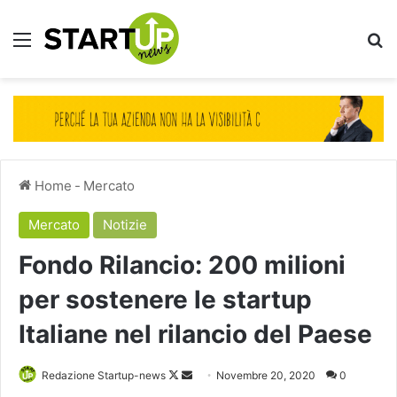
Menu
Ce
Home
-
Mercato
Mercato
Notizie
Fondo Rilancio: 200 milioni
per sostenere le startup
Italiane nel rilancio del Paese
Follow
Invia
Redazione Startup-news
Novembre 20, 2020
0
on
un'email