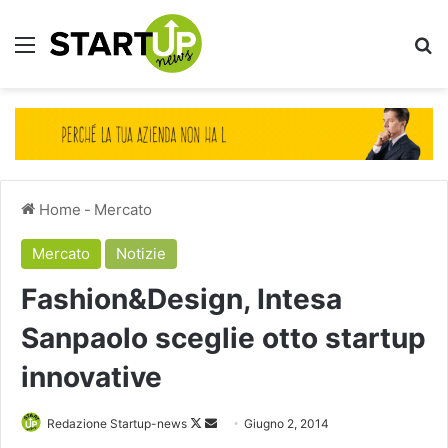
Menu
Ce
Home
-
Mercato
Mercato
Notizie
Fashion&Design, Intesa
Sanpaolo sceglie otto startup
innovative
Follow
Invia
Redazione Startup-news
Giugno 2, 2014
on
un'email