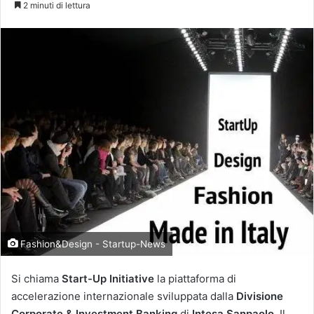
2 minuti di lettura
X
Fashion&Design - Startup-News
Si chiama
Start-Up Initiative
la piattaforma di
accelerazione internazionale sviluppata dalla
Divisione
Corporate & Investment Banking
di
Intesa Sanpaolo
. Il