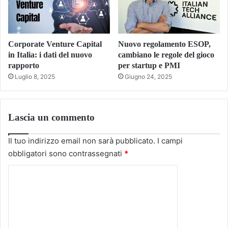
Corporate Venture Capital
Nuovo regolamento ESOP,
in Italia: i dati del nuovo
cambiano le regole del gioco
rapporto
per startup e PMI
Luglio 8, 2025
Giugno 24, 2025
Lascia un commento
Il tuo indirizzo email non sarà pubblicato.
I campi
obbligatori sono contrassegnati
*
C
o
m
m