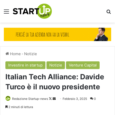
Menu
Ce
Home
-
Notizie
Investire in startup
Notizie
Venture Capital
Italian Tech Alliance: Davide
Turco è il nuovo presidente
Follow
Invia
Redazione Startup-news
Febbraio 3, 2025
0
on
un'email
2 minuti di lettura
X