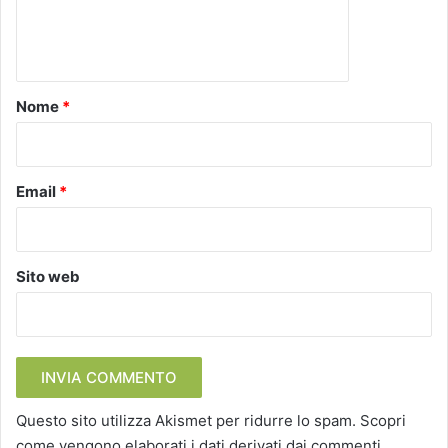
e
n
t
o
Nome
*
*
Email
*
Sito web
Questo sito utilizza Akismet per ridurre lo spam.
Scopri
come vengono elaborati i dati derivati dai commenti
.