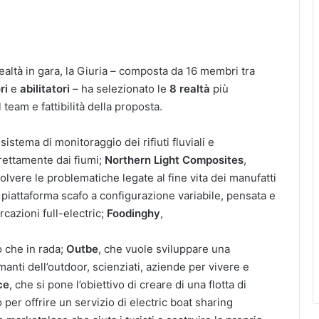
ealtà in gara, la Giuria – composta da 16 membri tra
ri
e
abilitatori
– ha selezionato le
8 realtà
più
team e fattibilità della proposta.
sistema di monitoraggio dei rifiuti fluviali e
irettamente dai fiumi;
Northern Light Composites
,
solvere le problematiche legate al fine vita dei manufatti
a piattaforma scafo a configurazione variabile, pensata e
cazioni full-electric;
Foodinghy
,
o che in rada;
Outbe
, che vuole sviluppare una
nti dell’outdoor, scienziati, aziende per vivere e
ce
, che si pone l’obiettivo di creare di una flotta di
 per offrire un servizio di electric boat sharing