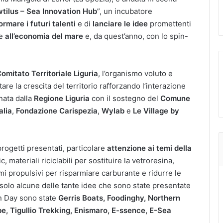
tilus – Sea Innovation Hub
”, un incubatore
ormare i futuri talenti
e di
lanciare le idee
promettenti
ve
all’economia del mare
e, da quest’anno, con lo spin-
omitato Territoriale Liguria
, l’organismo voluto e
re la crescita del territorio rafforzando l’interazione
inata dalla
Regione Liguria
con il sostegno del
Comune
alia
,
Fondazione Carispezia
,
Wylab
e
Le Village by
progetti presentati, particolare
attenzione ai temi della
c, materiali riciclabili per sostituire la vetroresina,
temi propulsivi per risparmiare carburante e ridurre le
 solo alcune delle tante idee che sono state presentate
on Day sono state
Gerris Boats, Foodinghy, Northern
be, Tigullio Trekking, Enismaro, E-ssence, E-Sea