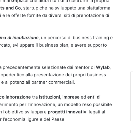
n marketplace che aiuta i turisti a costruire la propria
ts and Go
, startup che ha sviluppato una piattaforma
e le offerte fornite da diversi siti di prenotazione di
ma di incubazione
, un percorso di business training e
ercato, sviluppare il business plan, e avere supporto
zata precedentemente selezionate dai mentor di
Wylab
,
opedeutico alla presentazione dei propri business
ri e ai potenziali partner commerciali.
collaborazione
tra
istituzioni
,
imprese
ed
enti di
ferimento per l’innovazione, un modello reso possibile
 l’obiettivo sviluppare
progetti innovativi
legati al
r l’economia ligure e del Paese.