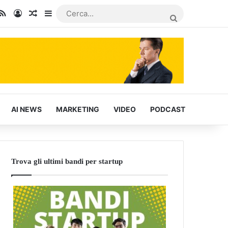
In
u Tube
RSS
Accedi
Articoli Casuali
Barra laterale
CERCA...
AI NEWS
MARKETING
VIDEO
PODCAST
Trova gli ultimi bandi per startup