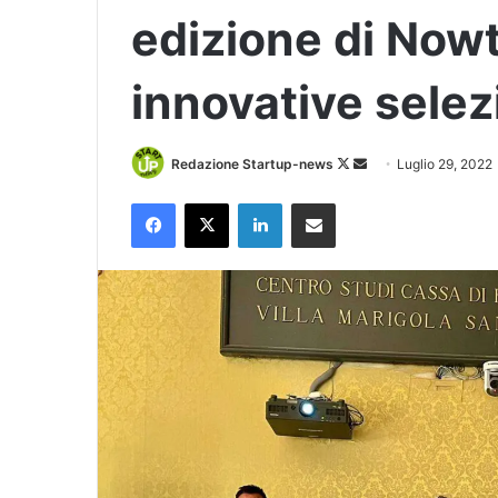
edizione di Nowti
innovative selez
Follow
Invia
Redazione Startup-news
Luglio 29, 2022
on
un'email
Facebook
X
LinkedIn
Condividi via Email
X