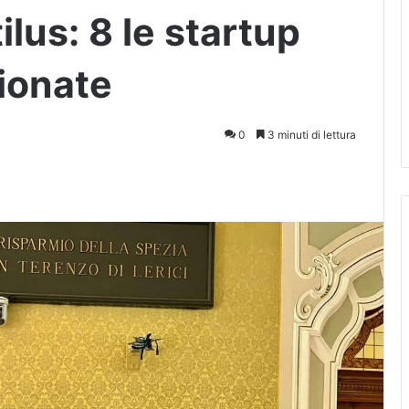
lus: 8 le startup
ionate
0
3 minuti di lettura