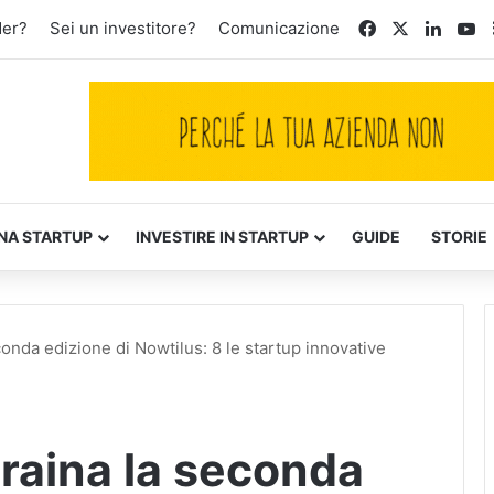
Facebook
X
Linked
Yo
der?
Sei un investitore?
Comunicazione
NA STARTUP
INVESTIRE IN STARTUP
GUIDE
STORIE
econda edizione di Nowtilus: 8 le startup innovative
traina la seconda