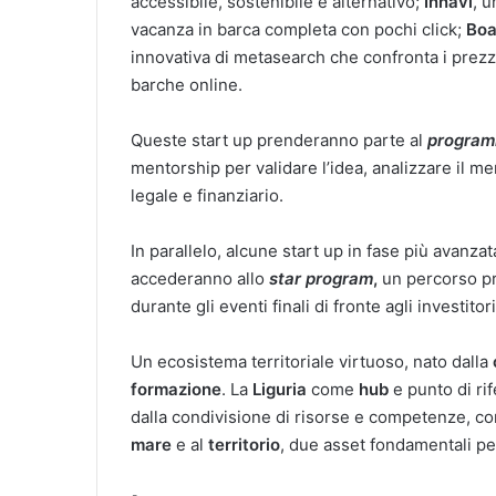
accessibile, sostenibile e alternativo;
Innavi
, u
vacanza in barca completa con pochi click;
Boa
innovativa di metasearch che confronta i prezzi 
barche online.
Queste start up prenderanno parte al
program
mentorship per validare l’idea, analizzare il m
legale e finanziario.
In parallelo, alcune start up in fase più avan
accederanno allo
star program
,
un percorso pr
durante gli eventi finali di fronte agli investito
Un ecosistema territoriale virtuoso, nato dalla
formazione
. La
Liguria
come
hub
e punto di ri
dalla condivisione di risorse e competenze, con
mare
e al
territorio
, due asset fondamentali pe