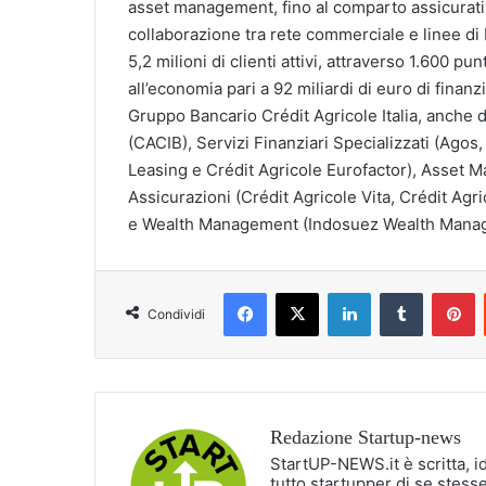
asset management, fino al comparto assicurativo
collaborazione tra rete commerciale e linee di 
5,2 milioni di clienti attivi, attraverso 1.600 p
all’economia pari a 92 miliardi di euro di finan
Gruppo Bancario Crédit Agricole Italia, anche 
(CACIB), Servizi Finanziari Specializzati (Agos
Leasing e Crédit Agricole Eurofactor), Asset
Assicurazioni (Crédit Agricole Vita, Crédit Agr
e Wealth Management (Indosuez Wealth Managem
Facebook
X
LinkedIn
Tumblr
P
Condividi
Redazione Startup-news
StartUP-NEWS.it è scritta, i
tutto startupper di se stesse