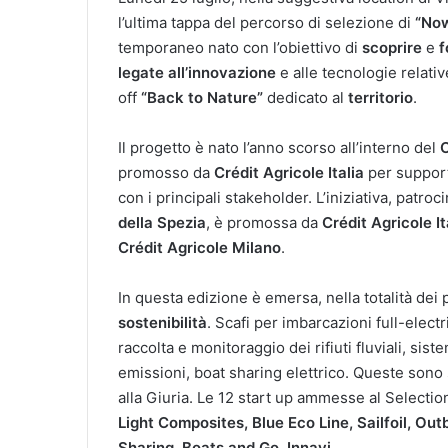
l’ultima tappa del percorso di selezione di
“Now
temporaneo nato con l’obiettivo di
scoprire
e
f
legate all’innovazione
e alle tecnologie relati
off
“Back to Nature”
dedicato al
territorio
.
Il progetto è nato l’anno scorso all’interno del
C
promosso da
Crédit Agricole Italia
per supporta
con i principali stakeholder. L’iniziativa, patroc
della Spezia
, è promossa da
Crédit Agricole It
Crédit Agricole Milano
.
In questa edizione è emersa, nella totalità dei 
sostenibilità
. Scafi per imbarcazioni full-electri
raccolta e monitoraggio dei rifiuti fluviali, sis
emissioni, boat sharing elettrico. Queste sono
alla Giuria. Le 12 start up ammesse al Selecti
Light Composites, Blue Eco Line, Sailfoil, Out
Sharing, Boats and Go, Innavi.