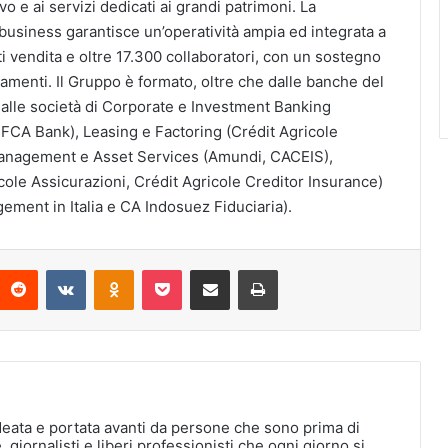
 e ai servizi dedicati ai grandi patrimoni. La
business garantisce un’operatività ampia ed integrata a
unti vendita e oltre 17.300 collaboratori, con un sostegno
ziamenti. Il Gruppo è formato, oltre che dalle banche del
dalle società di Corporate e Investment Banking
, FCA Bank), Leasing e Factoring (Crédit Agricole
 Management e Asset Services (Amundi, CACEIS),
icole Assicurazioni, Crédit Agricole Creditor Insurance)
ent in Italia e CA Indosuez Fiduciaria).
interest
Reddit
VKontakte
Odnoklassniki
Pocket
Condividi via Email
Stampa
deata e portata avanti da persone che sono prima di
, giornalisti e liberi professionisti che ogni giorno si