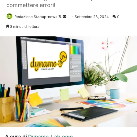
commettere errori!
Follow
Invia
Redazione Startup-news
Settembre 23, 2024
0
on
un'email
8 minuti di lettura
X
A cura di
Dynamo-Lab.com