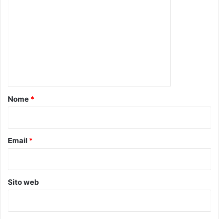
o
m
m
e
n
t
o
Nome
*
*
Email
*
Sito web