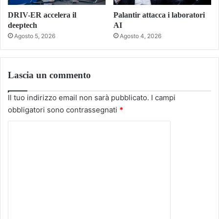
DRIV-ER accelera il
Palantir attacca i laboratori
deeptech
AI
Agosto 5, 2026
Agosto 4, 2026
Lascia un commento
Il tuo indirizzo email non sarà pubblicato.
I campi
obbligatori sono contrassegnati
*
C
o
m
m
e
n
t