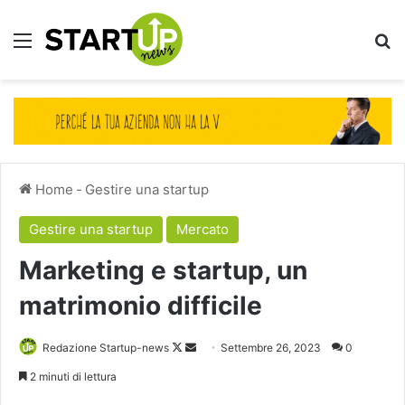
Menu
Ce
Home
-
Gestire una startup
Gestire una startup
Mercato
Marketing e startup, un
matrimonio difficile
Follow
Invia
Redazione Startup-news
Settembre 26, 2023
0
on
un'email
2 minuti di lettura
X