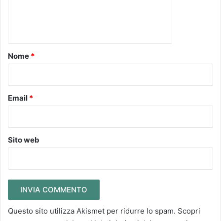
e
n
t
o
Nome
*
*
Email
*
Sito web
Questo sito utilizza Akismet per ridurre lo spam.
Scopri