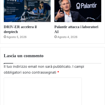
DRIV-ER accelera il
Palantir attacca i laboratori
deeptech
AI
Agosto 5, 2026
Agosto 4, 2026
Lascia un commento
Il tuo indirizzo email non sarà pubblicato.
I campi
obbligatori sono contrassegnati
*
C
o
m
m