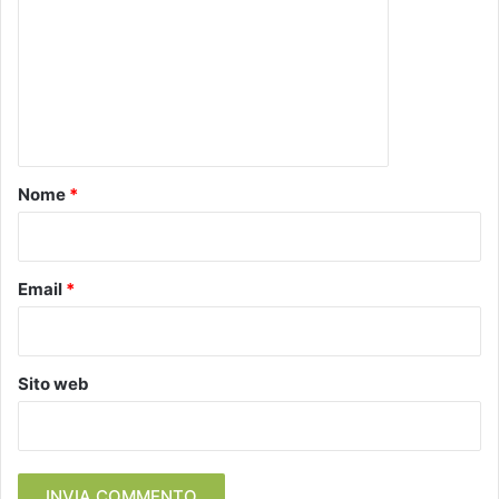
m
m
e
n
t
o
Nome
*
*
Email
*
Sito web