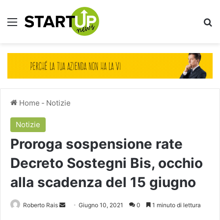
Menu
Ce
Home
-
Notizie
Notizie
Proroga sospensione rate
Decreto Sostegni Bis, occhio
alla scadenza del 15 giugno
Invia
Roberto Rais
Giugno 10, 2021
0
1 minuto di lettura
un'email