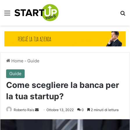
Menu
Ce
Home
-
Guide
Guide
Come scegliere la banca per
la tua startup?
Invia
Roberto Rais
Ottobre 13, 2022
0
2 minuti di lettura
un'email