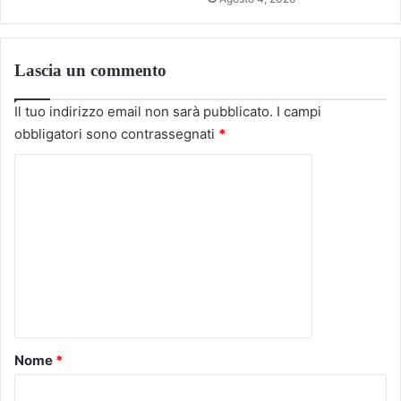
Lascia un commento
Il tuo indirizzo email non sarà pubblicato.
I campi
obbligatori sono contrassegnati
*
C
o
m
m
e
n
t
o
Nome
*
*