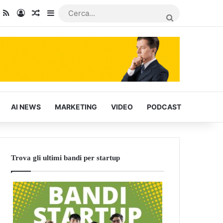
dIn
ou Tube
RSS
Accedi
Articoli Casuali
Barra laterale
CERCA...
AI NEWS
MARKETING
VIDEO
PODCAST
Trova gli ultimi bandi per startup