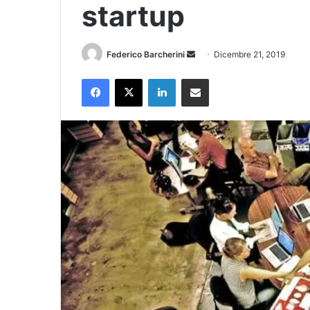
startup
Invia
Federico Barcherini
Dicembre 21, 2019
un'email
Facebook
X
LinkedIn
Condividi via Email