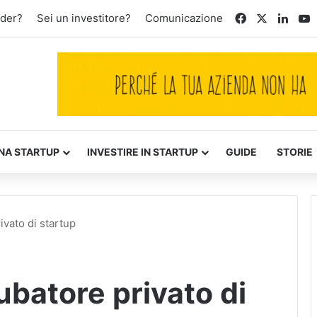
Facebook
X
Linke
Y
nder?
Sei un investitore?
Comunicazione
NA STARTUP
INVESTIRE IN STARTUP
GUIDE
STORIE
vato di startup
batore privato di