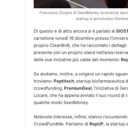
Francesco Zorgno di SeedMoney (a sinistra) lascia
startup e annunciare l’immi
Di questo e di altro ancora si è parlato al
SIOS
cartellone lunedì 16 dicembre presso l’Universi
proprio CleanBnB, che ha raccontato i dettagli
presente con un proprio stand nell’area riservat
delle sue iniziative più calde del momento:
Re
Se andiamo, inoltre, a volgere un rapido sguardo
troviamo:
Peptitech
, startup biofarmaceutica d
crowdfunding,
PremiumDeal
, l’iniziativa di 
Locare, che ha appena avviato il suo round di 
qualche modo SeedMoney.
Notevole interesse, infine, stanno riscuotendo 
CrowdFundMe. Parliamo di
RepUP
, la startup