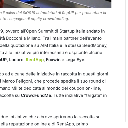
 il palco del SIOS19 ai fondatori di RepUP per presentare la
nente campagna di equity crowdfunding.
19
, ovvero all’Open Summit di Startup Italia andato in
tà Bocconi a Milano. Tra i main partner dell’evento
 della quotazione su AIM Italia e la stessa SeedMoney,
a alle iniziative più interessanti e ospitante alcune
pUP
,
Locare
,
RentApp
,
Foxwin
e
LegalEye
.
 ad alcune delle iniziative in raccolta in questi giorni
i Marco Feligoni, che procede spedita il suo round di
Germano Milite dedicata al mondo del coupon on-line,
raccolta su
CrowdFundMe
. Tutte iniziative “targate” in
due iniziative che a breve apriranno la raccolta su
 della reputazione online e di RentApp, primo