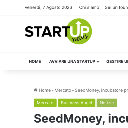
venerdì, 7 Agosto 2026
Chi siamo
Sei un fou
HOME
AVVIARE UNA STARTUP
GESTIRE U
Home
-
Mercato
-
SeedMoney, incubatore pri
Mercato
Business Angel
Notizie
SeedMoney, incu