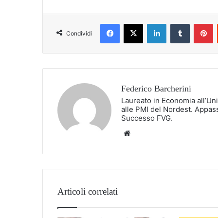
Facebook
X
LinkedIn
Tumblr
P
Condividi
Federico Barcherini
Laureato in Economia all’Uni
alle PMI del Nordest. Appass
Successo FVG.
Website
Articoli correlati