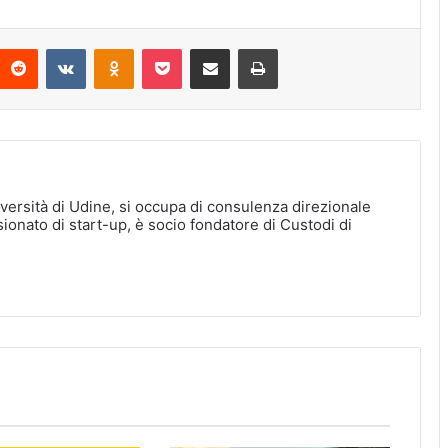
interest
Reddit
VKontakte
Odnoklassniki
Pocket
Condividi via Email
Stampa
versità di Udine, si occupa di consulenza direzionale
ionato di start-up, è socio fondatore di Custodi di