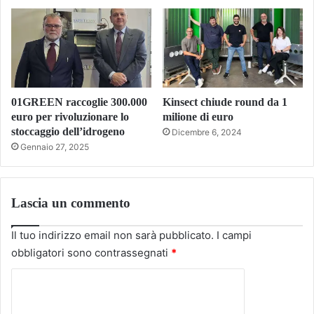
01GREEN raccoglie 300.000
Kinsect chiude round da 1
euro per rivoluzionare lo
milione di euro
stoccaggio dell’idrogeno
Dicembre 6, 2024
Gennaio 27, 2025
Lascia un commento
Il tuo indirizzo email non sarà pubblicato.
I campi
obbligatori sono contrassegnati
*
C
o