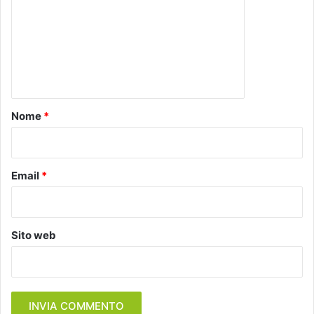
m
m
e
n
t
o
Nome
*
*
Email
*
Sito web