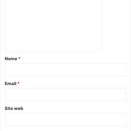
o
m
m
e
n
t
o
Nome
*
*
Email
*
Sito web