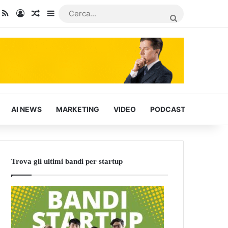
dIn
ou Tube
RSS
Accedi
Articoli Casuali
Barra laterale
CERCA...
AI NEWS
MARKETING
VIDEO
PODCAST
Trova gli ultimi bandi per startup