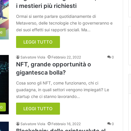
i mestieri più richiesti
Ormai si sente parlare quotidianamente di
Metaverso, delle tecnologie che lo governeranno e
dei suoi effetti sui rapporti sociali. Ma…
ie
LEGGI TUTTO
Salvatore Viola
Febbraio 22, 2022
0
NFT, grande opportunità o
gigantesca bolla?
Cosa sono gli NFT, come funzionano, chi ci
guadagna, in quali settori vengono impiegati? Le
startup che ci stanno lavorando…
so
LEGGI TUTTO
Salvatore Viola
Febbraio 16, 2022
0