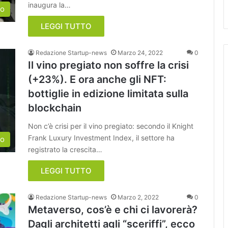
inaugura la…
so
LEGGI TUTTO
Redazione Startup-news
Marzo 24, 2022
0
Il vino pregiato non soffre la crisi
(+23%). E ora anche gli NFT:
bottiglie in edizione limitata sulla
blockchain
Non c’è crisi per il vino pregiato: secondo il Knight
Frank Luxury Investment Index, il settore ha
to
registrato la crescita…
LEGGI TUTTO
Redazione Startup-news
Marzo 2, 2022
0
Metaverso, cos’è e chi ci lavorerà?
Dagli architetti agli “sceriffi”, ecco