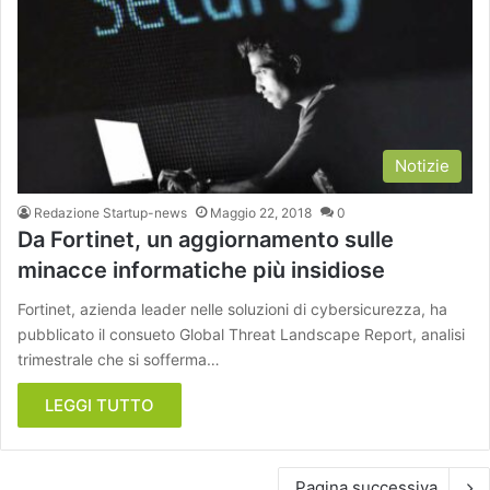
Notizie
Redazione Startup-news
Maggio 22, 2018
0
Da Fortinet, un aggiornamento sulle
minacce informatiche più insidiose
Fortinet, azienda leader nelle soluzioni di cybersicurezza, ha
pubblicato il consueto Global Threat Landscape Report, analisi
trimestrale che si sofferma…
LEGGI TUTTO
Pagina successiva